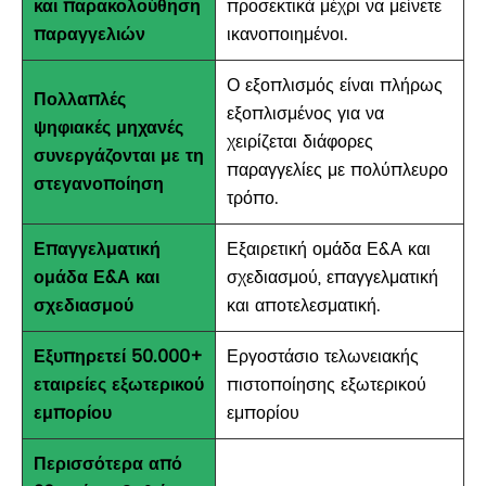
και παρακολούθηση
προσεκτικά μέχρι να μείνετε
παραγγελιών
ικανοποιημένοι.
Ο εξοπλισμός είναι πλήρως
Πολλαπλές
εξοπλισμένος για να
ψηφιακές μηχανές
χειρίζεται διάφορες
συνεργάζονται με τη
παραγγελίες με πολύπλευρο
στεγανοποίηση
τρόπο.
Επαγγελματική
Εξαιρετική ομάδα Ε&Α και
ομάδα Ε&Α και
σχεδιασμού, επαγγελματική
σχεδιασμού
και αποτελεσματική.
Εξυπηρετεί 50.000+
Εργοστάσιο τελωνειακής
εταιρείες εξωτερικού
πιστοποίησης εξωτερικού
εμπορίου
εμπορίου
Περισσότερα από