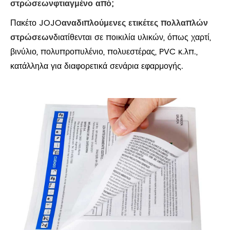
στρώσεων
φτιαγμένο από;
Πακέτο JOJO
αναδιπλούμενες ετικέτες πολλαπλών
στρώσεων
διατίθενται σε ποικιλία υλικών, όπως χαρτί,
βινύλιο, πολυπροπυλένιο, πολυεστέρας, PVC κ.λπ.,
κατάλληλα για διαφορετικά σενάρια εφαρμογής.