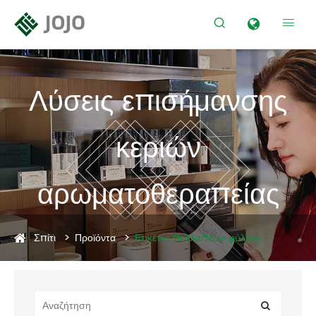


Λύσεις επισήμανσης
κεριών
αρωματοθεραπείας
Σπίτι
Προϊόντα
Ετικέτες πολλαπλών φύλλων