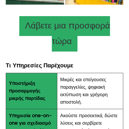
Λάβετε μια προσφορά
τώρα
Τι Υπηρεσίες Παρέχουμε
Μικρές και επείγουσες
Υποστήριξη
παραγγελίες, ψηφιακή
προσαρμογής
εκτύπωση και γρήγορη
μικρής παρτίδας
αποστολή.
Υπηρεσία one-on-
Ακούστε προσεκτικά, δώστε
one για σχεδιασμό
λύσεις και σερβίρετε