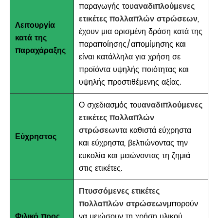
παραγωγής του
αναδιπλούμενες
ετικέτες πολλαπλών στρώσεων
,
Λειτουργία
έχουν μια ορισμένη δράση κατά της
κατά της
παραποίησης/απομίμησης και
παραχάραξης
είναι κατάλληλα για χρήση σε
προϊόντα υψηλής ποιότητας και
υψηλής προστιθέμενης αξίας.
Ο σχεδιασμός του
αναδιπλούμενες
ετικέτες πολλαπλών
στρώσεων
τα καθιστά εύχρηστα
Εύχρηστος
και εύχρηστα, βελτιώνοντας την
ευκολία και μειώνοντας τη ζημιά
στις ετικέτες.
Πτυσσόμενες ετικέτες
πολλαπλών στρώσεων
μπορούν
Φιλικό προς
να μειώσουν τη χρήση υλικού